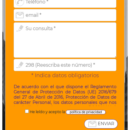
* Indica datos obligatorios
De acuerdo con el que dispone el Reglamento
General de Protección de Datos (UE) 2016/679
del 27 de Abril de 2016, Protección de Datos de
carácter Personal, los datos personales que nos
ha facilitado serán tratados por POSSAMAI &
He leído y acepto la
.
ASOCIADOS, con dirección , 08018 BARCELONA
política de privacidad
(BARCELONA). Mediante el envio de sus datos,
usted otorga su consentimiento expreso a
ENVIAR
POSSAMAI & ASOCIADOS, para que sean