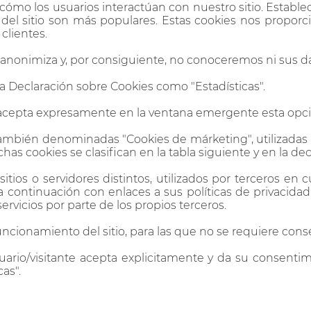
mo los usuarios interactúan con nuestro sitio. Estable
tes del sitio son más populares. Estas cookies nos prop
clientes.
anonimiza y, por consiguiente, no conoceremos ni sus da
 la Declaración sobre Cookies como "Estadísticas".
 no acepta expresamente en la ventana emergente esta opc
 también denominadas "Cookies de márketing", utilizadas
as cookies se clasifican en la tabla siguiente y en la d
itios o servidores distintos, utilizados por terceros en
a continuación con enlaces a sus políticas de privacidad
rvicios por parte de los propios terceros.
funcionamiento del sitio, para las que no se requiere cons
suario/visitante acepta explicitamente y da su consentimi
as".