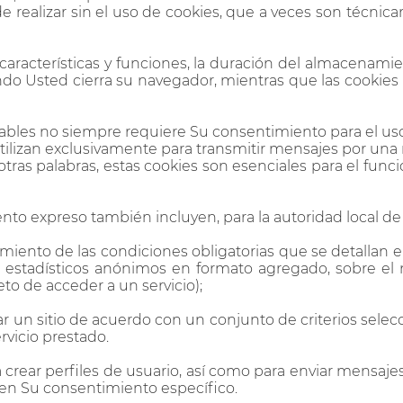
de realizar sin el uso de cookies, que a veces son técni
racterísticas y funciones, la duración del almacenamient
o Usted cierra su navegador, mientras que las cookies
icables no siempre requiere Su consentimiento para el us
 utilizan exclusivamente para transmitir mensajes por un
otras palabras, estas cookies son esenciales para el funci
to expreso también incluyen, para la autoridad local de
plimiento de las condiciones obligatorias que se detalla
 estadísticos anónimos en formato agregado, sobre el n
to de acceder a un servicio);
itar un sitio de acuerdo con un conjunto de criterios sel
rvicio prestado.
ra crear perfiles de usuario, así como para enviar mensaj
ren Su consentimiento específico.